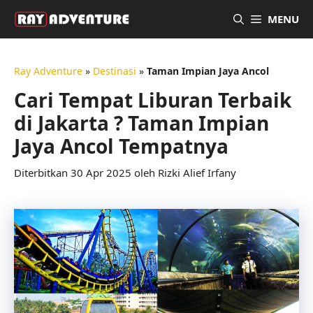
Langsung
MENU
ke
isi
Ray Adventure
»
Destinasi
»
Taman Impian Jaya Ancol
Cari Tempat Liburan Terbaik
di Jakarta ? Taman Impian
Jaya Ancol Tempatnya
30 Apr 2025
oleh
Rizki Alief Irfany