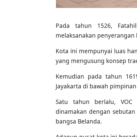
Pada tahun 1526, Fatahi
melaksanakan penyerangan k
Kota ini mempunyai luas ha
yang mengusung konsep trad
Kemudian pada tahun 161
Jayakarta di bawah pimpinan
Satu tahun berlalu, VO
dinamakan dengan sebutan 
bangsa Belanda.
Adapun pusat kota ini berad