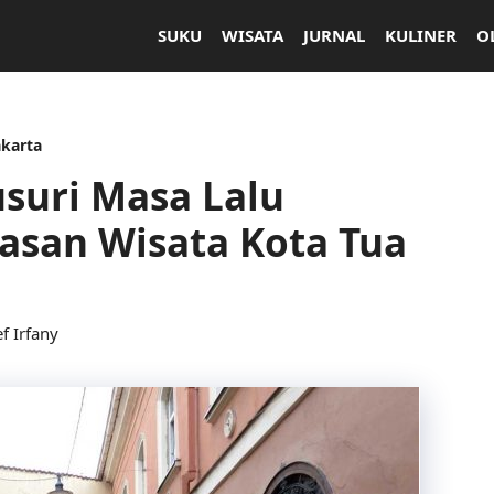
SUKU
WISATA
JURNAL
KULINER
O
akarta
suri Masa Lalu
asan Wisata Kota Tua
ef Irfany