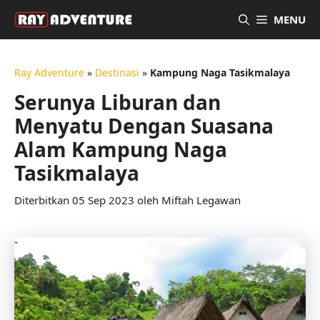
Langsung
MENU
ke
isi
Ray Adventure
»
Destinasi
»
Kampung Naga Tasikmalaya
Serunya Liburan dan
Menyatu Dengan Suasana
Alam Kampung Naga
Tasikmalaya
05 Sep 2023
oleh
Miftah Legawan