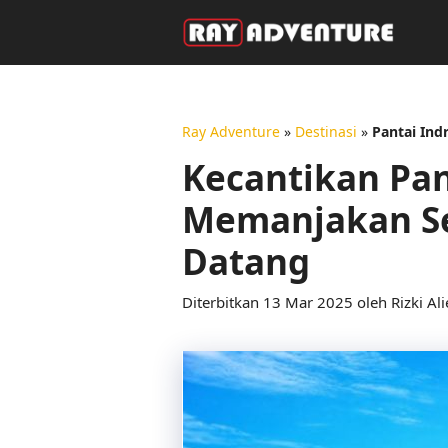
Langsung
ke
isi
Ray Adventure
»
Destinasi
»
Pantai Ind
Kecantikan Pan
Memanjakan Se
Datang
13 Mar 2025
oleh
Rizki Ali