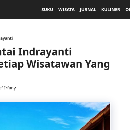
SUKU
WISATA
JURNAL
KULINER
O
rayanti
tai Indrayanti
tiap Wisatawan Yang
ef Irfany