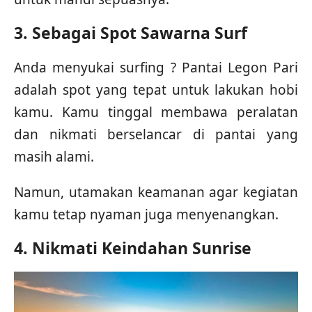
3. Sebagai Spot Sawarna Surf
Anda menyukai surfing ? Pantai Legon Pari
adalah spot yang tepat untuk lakukan hobi
kamu. Kamu tinggal membawa peralatan
dan nikmati berselancar di pantai yang
masih alami.
Namun, utamakan keamanan agar kegiatan
kamu tetap nyaman juga menyenangkan.
4. Nikmati Keindahan Sunrise