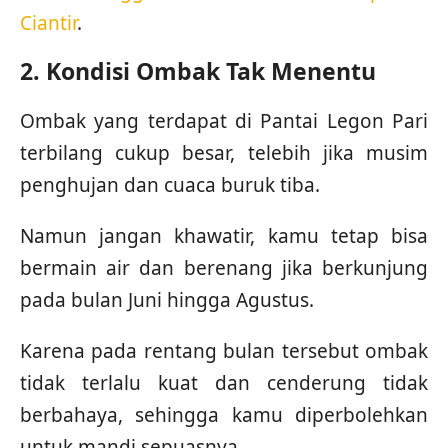
Ciantir
.
2. Kondisi Ombak Tak Menentu
Ombak yang terdapat di Pantai Legon Pari
terbilang cukup besar, telebih jika musim
penghujan dan cuaca buruk tiba.
Namun jangan khawatir, kamu tetap bisa
bermain air dan berenang jika berkunjung
pada bulan Juni hingga Agustus.
Karena pada rentang bulan tersebut ombak
tidak terlalu kuat dan cenderung tidak
berbahaya, sehingga kamu diperbolehkan
untuk mandi sepuasnya.