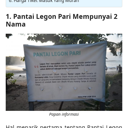
6. Harga Tiket Masuk Yang Murah
1. Pantai Legon Pari Mempunyai 2
Nama
Papan informasi
Hal menarik pertama tentang Pantai Legon