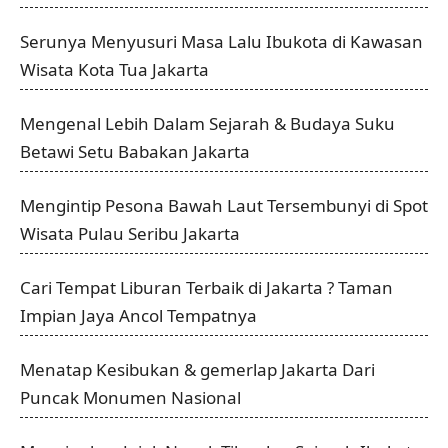
Serunya Menyusuri Masa Lalu Ibukota di Kawasan
Wisata Kota Tua Jakarta
Mengenal Lebih Dalam Sejarah & Budaya Suku
Betawi Setu Babakan Jakarta
Mengintip Pesona Bawah Laut Tersembunyi di Spot
Wisata Pulau Seribu Jakarta
Cari Tempat Liburan Terbaik di Jakarta ? Taman
Impian Jaya Ancol Tempatnya
Menatap Kesibukan & gemerlap Jakarta Dari
Puncak Monumen Nasional