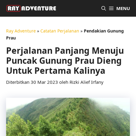
Langsung
MENU
ke
isi
Ray Adventure
»
Catatan Perjalanan
»
Pendakian Gunung
Prau
Perjalanan Panjang Menuju
Puncak Gunung Prau Dieng
Untuk Pertama Kalinya
30 Mar 2023
oleh
Rizki Alief Irfany