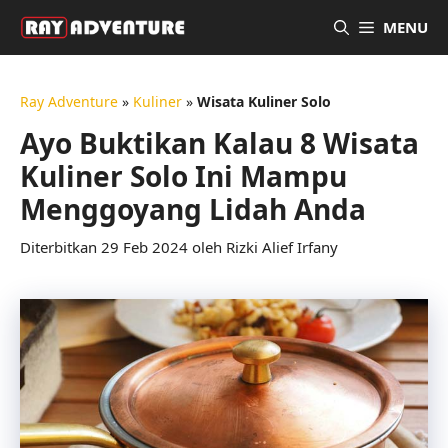
Langsung
MENU
ke
isi
Ray Adventure
»
Kuliner
»
Wisata Kuliner Solo
Ayo Buktikan Kalau 8 Wisata
Kuliner Solo Ini Mampu
Menggoyang Lidah Anda
29 Feb 2024
oleh
Rizki Alief Irfany