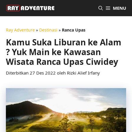
Langsung
MENU
ke
isi
Ray Adventure
»
Destinasi
»
Ranca Upas
Kamu Suka Liburan ke Alam
? Yuk Main ke Kawasan
Wisata Ranca Upas Ciwidey
27 Des 2022
oleh
Rizki Alief Irfany