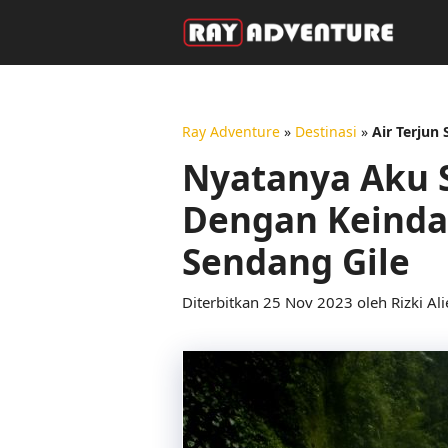
Langsung
ke
isi
Ray Adventure
»
Destinasi
»
Air Terjun
Nyatanya Aku S
Dengan Keinda
Sendang Gile
25 Nov 2023
oleh
Rizki Ali