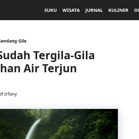
SUKU
WISATA
JURNAL
KULINER
O
 Sendang Gile
udah Tergila-Gila
han Air Terjun
ef Irfany