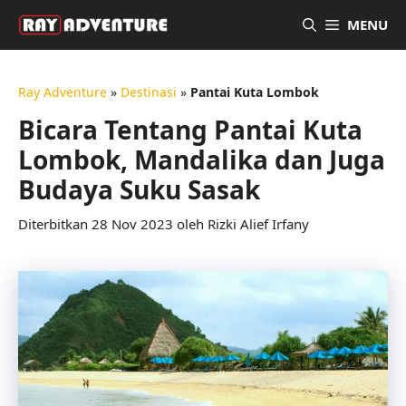
Langsung
MENU
ke
isi
Ray Adventure
»
Destinasi
»
Pantai Kuta Lombok
Bicara Tentang Pantai Kuta
Lombok, Mandalika dan Juga
Budaya Suku Sasak
28 Nov 2023
oleh
Rizki Alief Irfany