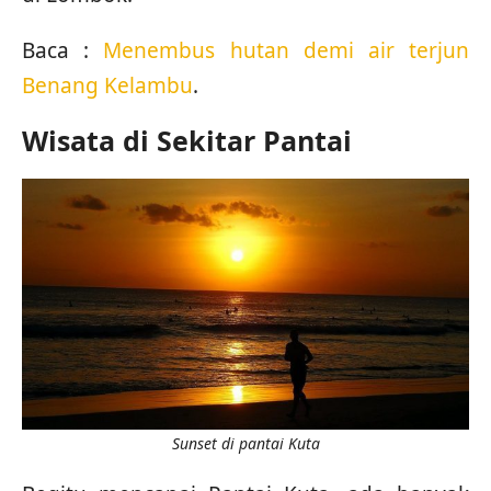
Baca :
Menembus hutan demi air terjun
Benang Kelambu
.
Wisata di Sekitar Pantai
Sunset di pantai Kuta